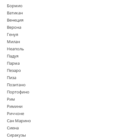
Бормио
Ватикан
Венеция
Верона
Генуя
Милан
Неаполь
Падуя
Парма
Пезаро
Пиза
Позитано
Портофино
Рим
Римини
Риччоне
Сан Марино
Сиена
Сиракузы