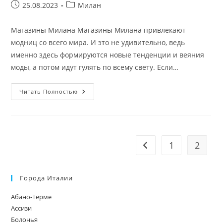
Запись
Рубрика
25.08.2023
Милан
опубликована:
записи:
Магазины Милана Магазины Милана привлекают
модниц со всего мира. И это не удивительно, ведь
именно здесь формируются новые тенденции и веяния
моды, а потом идут гулять по всему свету. Если…
Магазины
Читать Полностью
Милана
1
2
Перейти на предыдущ
Города Италии
Абано-Терме
Ассизи
Болонья