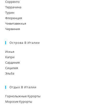
Сорренто
Террачина
Турин
Флоренция
Чивитавеккья
Червиния
Острова В Италии
Искья
Капри
Сардиния
Сицилия
Эльба
Отдых В Италии
Горнолыжные Курорты
Морские Курорты