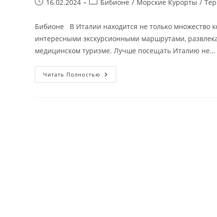
Запись
Рубрика
16.02.2024
Бибионе
/
Морские Курорты
/
Тер
опубликована:
записи:
Бибионе В Италии находится не только множество к
интересными экскурсионными маршрутами, развлек
медицинском туризме. Лучше посещать Италию не…
Бибионе
Читать Полностью