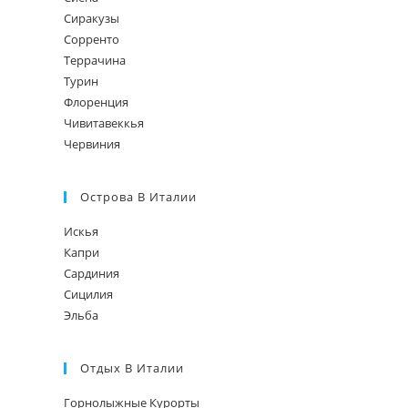
Сиракузы
Сорренто
Террачина
Турин
Флоренция
Чивитавеккья
Червиния
Острова В Италии
Искья
Капри
Сардиния
Сицилия
Эльба
Отдых В Италии
Горнолыжные Курорты