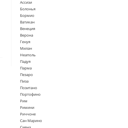
Ассизи
Болонья
Бормио
Ватикан
Венеция
Верона
Генуя
Милан
Неаполь
Падуя
Парма
Пезаро
Пиза
Позитано
Портофино
Рим
Римини
Риччоне
Сан Марино
Сиена