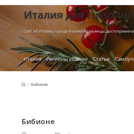
Перейти
Италия для russo tur
к
содержимому
Сайт об Италии, города Италии, итальянцы, достопримеча
Италия
Регионы Италии
Статьи
Самоуч
>
Бибионе
Бибионе