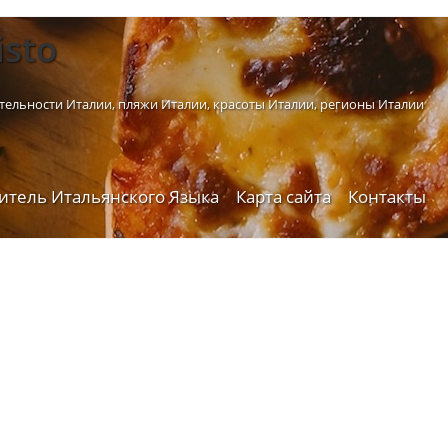
istо
тельности Италии, пляжи Италии, красоты Италии, регионы Италии
итель Итальянского Языка
Карта сайта
Контакты