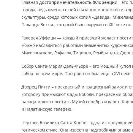
Главная
достопримечательность Флоренции
– это 
города, ведь именно с ней связанно множество ист
скульптуры, среди которых копия «Давида» Микелан
Палаццо
Веккьо, который был сооружен в XIII веке по
Галерея Уффици — каждый приезжий желает посетить
можно насладиться работами знаменитых художников,
Микеланджело, Рафаэля, Тициана, Рембрандта, Дюрер
Собор Санта-Мария-дель-Фьоре – его мощный купол 
собор во всем мире. Построен он был еще в XVI веке
Дворец Питти – прекрасный и грациозный замок и ст
которому примыкают Сады Боболи, прекрасный образ
палаца можно посетить Музей серебра и карет, Коро
и Палатинскую галерею.
Церковь Базилика Санта Кроче – одна из популярне
готическом стиле. Она известна надгробиями знаме