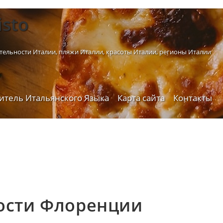
istо
тельности Италии, пляжи Италии, красоты Италии, регионы Италии
итель Итальянского Языка
Карта сайта
Контакты
ости Флоренции