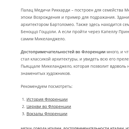
Палац Медичи Риккарди – построен для семейства Ме
эпохи Возрождения и пример для подражания. Здан
архитектором Бартоломео. Также здесь находится се
Беноццо Гоццоли. А если пройти через Капеллу Прин
самим Микеланджело.
Достопримечательностей во Флоренции
много, и чт
стал классикой архитектуры, и увидеть всю его пре
Пьяццале Микеланджело, которая позволит вдоволь 
знаменитых художников.
Рекомендуем посмотреть:
История Флоренции
Церкви во Флоренции
Вокзалы Флоренции
МЕТКИ
:
ГОРОДА ИТАЛИИ
,
ДОСТОПРИМЕЧАТЕЛЬНОСТИ ИТАЛИИ
,
И