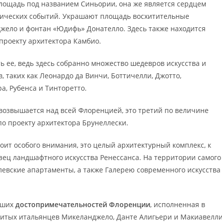
площадь под названием Синьории, она же является сердцем
орических событий. Украшают площадь восхитительные
джело и фонтан «Юдифь» Донателло. Здесь также находится
 проекту архитектора Камбио.
 ее, ведь здесь собранно множество шедевров искусства и
 таких как Леонардо да Винчи, Боттичелли, Джотто,
а, Рубенса и Тинторетто.
возвышается над всей Флоренцией, это третий по величине
 по проекту архитектора Брунеллески.
оит особого внимания, это целый архитектурный комплекс, к
ец ландшафтного искусства Ренессанса. На территории самого
левские апартаменты, а также Галерею современного искусства
йших
достопримечательностей Флоренции
, исполненная в
нитых итальянцев Микеланджело, Данте Алигьери и Макиавелли