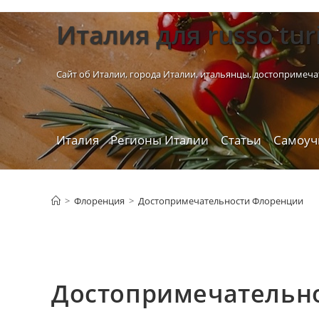
Перейти
Италия для russo tur
к
содержимому
Сайт об Италии, города Италии, итальянцы, достопримеча
Италия
Регионы Италии
Статьи
Самоуч
>
Флоренция
>
Достопримечательности Флоренции
Достопримечательн