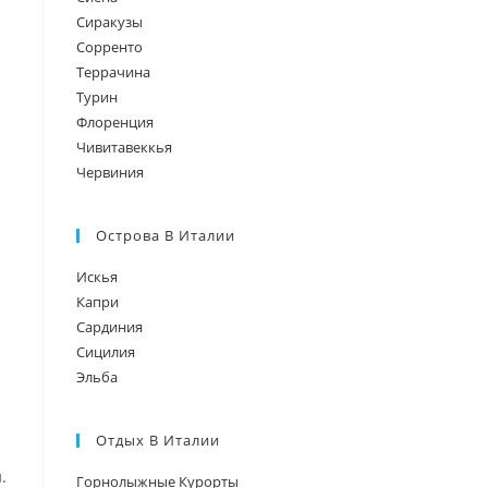
Сиракузы
Сорренто
Террачина
Турин
Флоренция
Чивитавеккья
Червиния
Острова В Италии
Искья
Капри
Сардиния
Сицилия
Эльба
Отдых В Италии
.
Горнолыжные Курорты