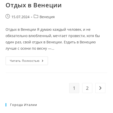
Отдых в Венеции
Запись
Рубрика
15.07.2024
Венеция
опубликована:
записи:
Отдых в Венеции Я думаю каждый человек, и не
обязательно влюбленный, мечтает провести, хотя бы
один раз, свой отдых в Венеции. Ездить в Венецию
лучше с осени по весну —…
Отдых
Читать Полностью
В
Венеции
1
2
Перейт
Города Италии