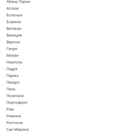
Абано-Терме
Ассизи
Болонья
Бормио
Ватикан
Венеция
Верона
Генуя
Милан
Неаполь
Падуя
Парма
Пезаро
Пиза
Позитано
Портофино
Рим
Римини
Риччоне
Сан Марино