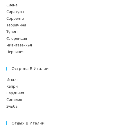
Сиена
Сиракузы
Сорренто
Террачина
Турин
Флоренция
Чивитавеккья
Червиния
Острова В Италии
Искья
Капри
Сардиния
Сицилия
Эльба
Отдых В Италии