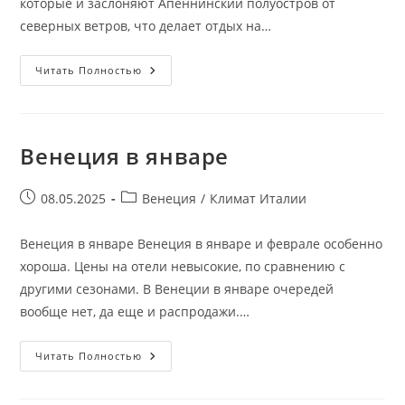
которые и заслоняют Апеннинский полуостров от
северных ветров, что делает отдых на…
Морские
Читать Полностью
Курорты
Италии
Венеция в январе
Запись
Рубрика
08.05.2025
Венеция
/
Климат Италии
опубликована:
записи:
Венеция в январе Венеция в январе и феврале особенно
хороша. Цены на отели невысокие, по сравнению с
другими сезонами. В Венеции в январе очередей
вообще нет, да еще и распродажи.…
Венеция
Читать Полностью
В
Январе