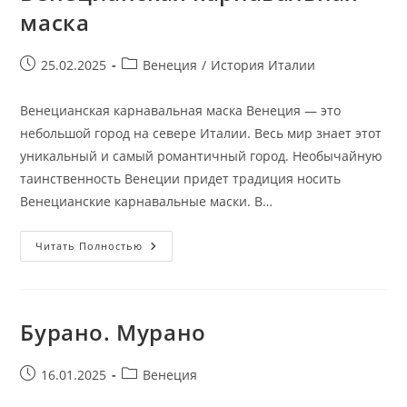
маска
Запись
Рубрика
25.02.2025
Венеция
/
История Италии
опубликована:
записи:
Венецианская карнавальная маска Венеция — это
небольшой город на севере Италии. Весь мир знает этот
уникальный и самый романтичный город. Необычайную
таинственность Венеции придет традиция носить
Венецианские карнавальные маски. В…
Венецианская
Читать Полностью
Карнавальная
Маска
Бурано. Мурано
Запись
Рубрика
16.01.2025
Венеция
опубликована:
записи: