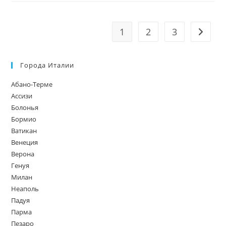
1
2
3
Перейт
Города Италии
Абано-Терме
Ассизи
Болонья
Бормио
Ватикан
Венеция
Верона
Генуя
Милан
Неаполь
Падуя
Парма
Пезаро