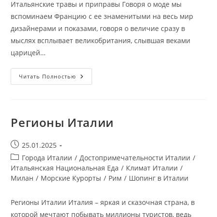
Итальянские травы и приправы Говоря о моде мы
вспоминаем Францию с ее знаменитыми на весь мир
дизайнерами и показами, говоря о величие сразу в
мыслях всплывает великобритания, слывшая веками
царицей…
Итальянские
Читать Полностью
Травы
И
Приправы
Регионы Италии
Запись
25.01.2025
опубликована:
Рубрика
Города Италии
/
Достопримечательности Италии
/
записи:
Итальянская Национальная Еда
/
Климат Италии
/
Милан
/
Морские Курорты
/
Рим
/
Шопинг в Италии
Регионы Италии Италия – яркая и сказочная страна, в
которой мечтают побывать миллионы туристов, ведь