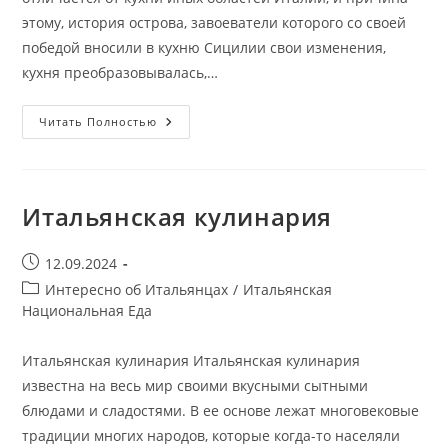
этому, история острова, завоеватели которого со своей
победой вносили в кухню Сицилии свои изменения,
кухня преобразовывалась,…
Сицилийская
Читать Полностью
Кухня
Итальянская кулинария
Запись
12.09.2024
опубликована:
Рубрика
Интересно об Итальянцах
/
Итальянская
записи:
Национальная Еда
Итальянская кулинария Итальянская кулинария
известна на весь мир своими вкусными сытными
блюдами и сладостями. В ее основе лежат многовековые
традиции многих народов, которые когда-то населяли