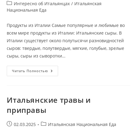
опубликована:
Рубрика
Интересно об Итальянцах
/
Итальянская
записи:
Национальная Еда
Продукты из Италии Самые популярные и любимые во
всем мире продукты из Италии: Итальянские сыры. В
Италии существует около полутысячи разновидностей
сыров: твердые, полутвердые, мягкие, голубые, зрелые
сыры, сыры из сыворотки…
Итальянские
Читать Полностью
Продукты
Итальянские травы и
приправы
Запись
Рубрика
02.03.2025
Итальянская Национальная Еда
опубликована:
записи: