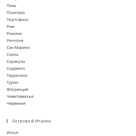
Пиза
Позитано
Портофино
Рим
Римини
Риччоне
Сан Марино
Сиена
Сиракузы
Сорренто
Террачина
Турин
Флоренция
Чивитавеккья
Червиния
Острова В Италии
Искья